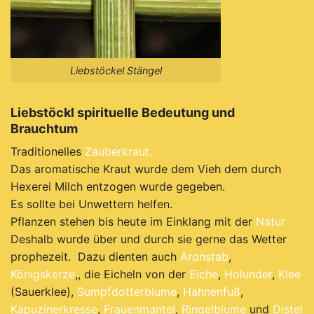
Liebstöckel Stängel
Liebstöckl spirituelle Bedeutung und
Brauchtum
Traditionelles
Zauberkraut.
Das aromatische Kraut wurde dem Vieh dem durch
Hexerei Milch entzogen wurde gegeben.
Es sollte bei
Unwettern helfen.
Pflanzen stehen bis heute im Einklang mit der
Natur
Deshalb wurde über und durch sie gerne das Wetter
prophezeit. Dazu dienten auch
Aronstab
,
Königskerze
,, die Eicheln von der
Eiche
,
Holunder
,
Klee
(Sauerklee),
Sumpfdotterblume
,
Hahnenfuß
,
Kapuzinerkresse
,
Frauenmantel
,
Ringelblume
und
Distel