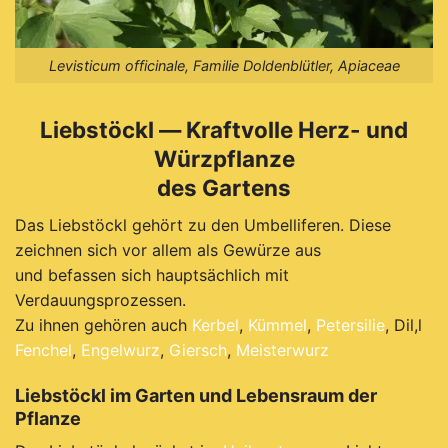
Levisticum officinale, Familie Doldenblütler, Apiaceae
Liebstöckl — Kraftvolle Herz- und
Würzpflanze
des Gartens
Das Liebstöckl gehört zu den Umbelliferen. Diese
zeichnen sich vor allem als Gewürze aus
und befassen sich hauptsächlich mit
Verdauungsprozessen.
Zu ihnen gehören auch
Kerbel
,
Kümmel
,
Petersilie
, Dil,l
Fenchel
,
Engelwurz
,
Giersch
,
Meisterwurz
Liebstöckl im Garten und Lebensraum der
Pflanze