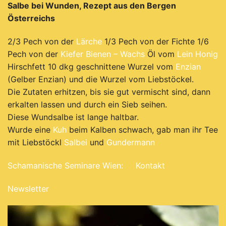
Salbe bei Wunden, Rezept aus den Bergen
Österreichs
2/3 Pech von der
Lärche
1/3 Pech von der Fichte 1/6
Pech von der
Kiefer
Bienen – Wachs
Öl vom
Lein
Honig
Hirschfett 10 dkg geschnittene Wurzel vom
Enzian
(Gelber Enzian) und die Wurzel vom Liebstöckel.
Die Zutaten erhitzen, bis sie gut vermischt sind, dann
erkalten lassen und durch ein Sieb seihen.
Diese Wundsalbe ist lange haltbar.
Wurde eine
Kuh
beim Kalben schwach, gab man ihr Tee
mit Liebstöckl
Salbei
und
Gundermann
Schamanische Seminare Wien:
Kontakt
Newsletter