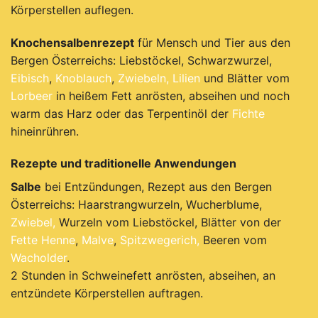
Körperstellen auflegen.
Knochensalbenrezept
für Mensch und Tier aus den
Bergen Österreichs: Liebstöckel, Schwarzwurzel,
Eibisch
,
Knoblauch
,
Zwiebeln,
Lilien
und Blätter vom
Lorbeer
in heißem Fett anrösten, abseihen und noch
warm das Harz oder das Terpentinöl der
Fichte
hineinrühren.
Rezepte und traditionelle Anwendungen
Salbe
bei Entzündungen, Rezept aus den Bergen
Österreichs: Haarstrangwurzeln, Wucherblume,
Zwiebel,
Wurzeln vom Liebstöckel, Blätter von der
Fette Henne
,
Malve
,
Spitzwegerich,
Beeren vom
Wacholder
.
2 Stunden in Schweinefett anrösten, abseihen, an
entzündete Körperstellen auftragen.