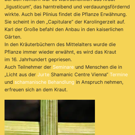
„ligusticum“, das harntreibend und verdauungsfördernd
wirkte.
A
uch bei Plinius findet die Pflanze Erwähnung.
Sie scheint in den „Capitulare“ der Karolingerzeit auf.
K
arl der Große befahl den Anbau in den kaiserlichen
Gärten.
I
n den Kräuterbüchern des Mittelalters wurde die
Pflanze immer wieder erwähnt, es
wird das Kraut
im 16. Jahrhundert gepriesen.
Auch Teilnehmer der
Seminare
und Menschen die in
„Licht aus der
Jurte
Shamanic Centre Vienna“
Termine
und
schamanische Behandlung
in Anspruch nehmen,
erfreuen sich an dem Kraut.