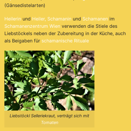
(Gänsedistelarten)
Heilerin
und
Heiler,
Schamanin
und
Schamanen
im
Schamanenzentrum Wien
verwenden die Stiele des
Liebstöckels neben der Zubereitung in der Küche, auch
als Beigaben für
schamanische Rituale
Liebstöckl Selleriekraut, verträgt sich mit
Tomaten