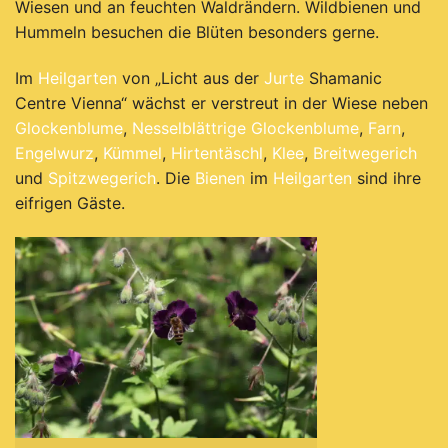
Wiesen und an feuchten Waldrändern. Wildbienen und
Hummeln besuchen die Blüten besonders gerne.
Im
Heilgarten
von „Licht aus der
Jurte
Shamanic
Centre Vienna“ wächst er verstreut in der Wiese neben
Glockenblume
,
Nesselblättrige Glockenblume
,
Farn
,
Engelwurz
,
Kümmel
,
Hirtentäschl
,
Klee
,
Breitwegerich
und
Spitzwegerich
.
Die
Bienen
im
Heilgarten
sind ihre
eifrigen Gäste.