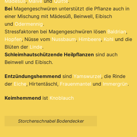
Mädesüß
,
Malve
und
Quitte
.
Bei
Magengeschwüren unterstützt die Pflanze auch in
einer Mischung mit Mädesüß, Beinwell, Eibisch
und
Odermennig
.
Stressfaktoren bei Magengeschwüren lösen
Baldrian
,
Hopfen
, Nüsse vom
Nussbaum
,
Himbeere
,
Kohl
und die
Blüten der
Linde
.
Schleimhautschützende Heilpflanzen
sind auch
Beinwell und Eibisch.
Entzündungshemmend
sind
Yamswurzel
, die Rinde
der
Eiche
, Hirtentäschl,
Frauenmantel
und
Immergrün
.
Keimhemmend
ist
Knoblauch
Storchenschnabel Bodendecker