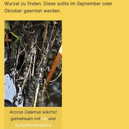
Wurzel zu finden. D
iese sollte im September oder
Oktober geerntet werden.
Acorus Calamus wächst
gemeinsam mit
Iris
und
Sumpfdotterblume