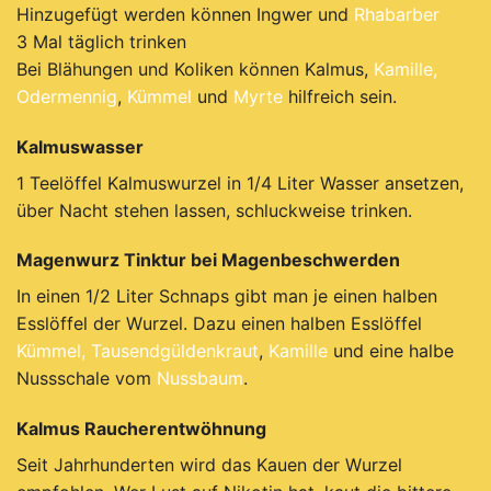
Hinzugefügt werden können Ingwer und
Rhabarber
3 Mal täglich trinken
Bei Blähungen und Koliken können Kalmus,
Kamille,
Odermennig
,
Kümmel
und
Myrte
hilfreich sein.
Kalmuswasser
1 Teelöffel Kalmuswurzel in 1/4 Liter Wasser ansetzen,
über Nacht stehen lassen, schluckweise trinken.
Magenwurz Tinktur bei Magenbeschwerden
In einen 1/2 Liter Schnaps gibt man je einen halben
Esslöffel der Wurzel. Dazu einen halben Esslöffel
Kümmel,
Tausendgüldenkraut
,
Kamille
und eine halbe
Nussschale vom
Nussbaum
.
Kalmus Raucherentwöhnung
Seit Jahrhunderten wird das Kauen der Wurzel