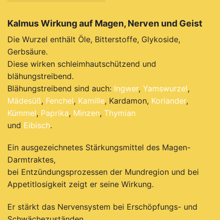
Kalmus Wirkung auf Magen, Nerven und Geist
Die Wurzel enthält Öle, Bitterstoffe, Glykoside,
Gerbsäure.
Diese wirken schleimhautschützend und
blähungstreibend.
Blähungstreibend sind auch:
Ingwer
,
Yamswurzel
,
Mädesüß
,
Fenchel
,
Kamille
, Kardamon,
Koriander
,
Kümmel
,
Paprika
,
Minzen
,
Thymian
und
Eibisch
.
Ein ausgezeichnetes Stärkungsmittel des Magen-
Darmtraktes,
bei Entzündungsprozessen der Mundregion und bei
Appetitlosigkeit zeigt er seine Wirkung.
Er stärkt das Nervensystem bei Erschöpfungs- und
Schwächezuständen.