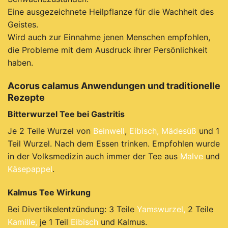
Eine ausgezeichnete Heilpflanze für die Wachheit des
Geistes.
Wird auch zur Einnahme jenen Menschen empfohlen,
die Probleme mit dem Ausdruck ihrer Persönlichkeit
haben.
Acorus calamus Anwendungen und traditionelle
Rezepte
Bitterwurzel Tee bei Gastritis
Je 2 Teile Wurzel von
Beinwell
,
Eibisch,
Mädesüß
und 1
Teil Wurzel. Nach dem Essen trinken. Empfohlen wurde
in der Volksmedizin auch immer der Tee aus
Malve
und
Käsepappel
.
Kalmus Tee Wirkung
Bei Divertikelentzündung: 3 Teile
Yamswurzel,
2 Teile
Kamille,
je 1 Teil
Eibisch
und Kalmus.