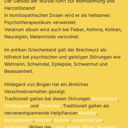
Der Genuss der Wurzel führt zur Atemlähmung und
Herzstillstand!
In homöopathischen Dosen wird er als heilsames
Psychotherapeutikum verwendet.
Veratrum album wird auch bei Fieber, Asthma, Koliken,
Neuralgien, Melancholie verordnet.
Im antiken Griechenland galt der Brechwurz als
hilfreich bei psychischen und geistigen Störungen wie
Wahnsinn, Schwindel, Epilepsie, Schwermut und
Besessenheit.
Hildegard von Bingen hat ein ähnliches
Verschreibverhalten gezeigt.
Traditionell galten bei diesen Störungen
Brennnessel
,
Schafgarbe
und
Zinnkraut
. Traditionell galten als
nervenentspannende Heilpflanzen
Baldrian
,
Herzgespann
,
Hopfen
,
Kamille
,
Johanniskraut
,
Kuhschelle
, Blüten der
Linde
,
Mistel
,
Mohn
,
Rosmarin
,