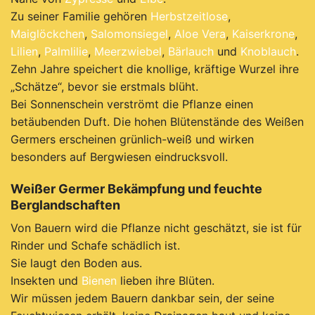
Zu seiner Familie gehören
Herbstzeitlose
,
Maiglöckchen
,
Salomonsiegel
,
Aloe Vera
,
Kaiserkrone
,
Lilien
,
Palmlilie
,
Meerzwiebel
,
Bärlauch
und
Knoblauch
.
Z
ehn Jahre speichert die knollige, kräftige Wurzel ihre
„Schätze“, bevor sie erstmals blüht.
Bei Sonnenschein verströmt die Pflanze einen
betäubenden Duft. Die hohen Blütenstände des Weißen
Germers erscheinen grünlich-weiß und wirken
besonders auf Bergwiesen eindrucksvoll.
Weißer Germer Bekämpfung und feuchte
Berglandschaften
Von Bauern wird die Pflanze nicht geschätzt, sie ist für
Rinder und Schafe schädlich ist.
Sie laugt den Boden aus.
Insekten und
Bienen
lieben ihre Blüten.
Wir müssen jedem Bauern dankbar sein, der seine