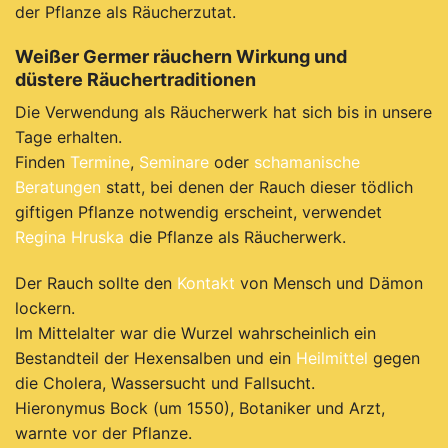
der Pflanze als Räucherzutat.
Weißer Germer räuchern Wirkung und
düstere Räuchertraditionen
Die V
erwendung als Räucherwerk hat sich bis in unsere
Tage erhalten.
Finden
Termine
,
Seminare
oder
schamanische
Beratungen
statt, bei denen der Rauch dieser tödlich
giftigen Pflanze notwendig erscheint, verwendet
Regina Hruska
die Pflanze als Räucherwerk.
Der Rauch sollte den
Kontakt
von Mensch und Dämon
lockern.
Im Mittelalter war die Wurzel wahrscheinlich ein
Bestandteil der Hexensalben und ein
Heilmittel
gegen
die Cholera, Wassersucht und Fallsucht.
Hieronymus Bock (um 1550), Botaniker und Arzt,
warnte vor der Pflanze.