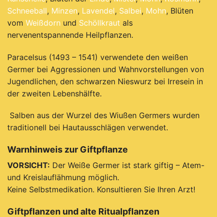
Schneeball
,
Minzen
,
Lavendel
,
Salbei
,
Mohn
, Blüten
vom
Weißdorn
und
Schöllkraut
als
nervenentspannende Heilpflanzen.
Paracelsus (1493 – 1541) verwendete den weißen
Germer bei Aggressionen und Wahnvorstellungen von
Jugendlichen, den schwarzen Nieswurz bei Irresein in
der zweiten Lebenshälfte.
Salben aus der Wurzel des Wiußen Germers wurden
traditionell bei Hautausschlägen verwendet.
Warnhinweis zur Giftpflanze
V
ORSICHT:
Der Weiße Germer ist stark giftig – Atem-
und Kreislauflähmung möglich.
Keine Selbstmedikation. Konsultieren Sie Ihren Arzt!
Giftpflanzen und alte Ritualpflanzen