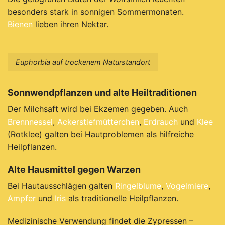
besonders stark in sonnigen Sommermonaten.
Bienen
lieben ihren Nektar.
Euphorbia auf trockenem Naturstandort
Sonnwendpflanzen und alte Heiltraditionen
Der Milchsaft wird bei Ekzemen gegeben. Auch
Brennnessel
,
Ackerstiefmütterchen
,
Erdrauch
und
Klee
(Rotklee) galten bei Hautproblemen als hilfreiche
Heilpflanzen.
Alte Hausmittel gegen Warzen
Bei Hautausschlägen galten
Ringelblume
,
Vogelmiere
,
Ampfer
und
Iris
als traditionelle Heilpflanzen.
Medizinische Verwendung findet die Zypressen –