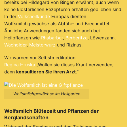
bereits bei Hildegard von Bingen erwähnt, auch wenn
keine klösterlichen Rezepturen erhalten geblieben sind.
In der
Volksheilkunde
Europas dienten
Wolfsmilchgewächse als Abführ- und Brechmittel.
Ähnliche Anwendungen fanden sich auch bei
Heilpflanzen wie
Rhabarber
,
Berberitze
, Löwenzahn,
Wacholder
,
Meisterwurz
und Rizinus.
Wir warnen vor Selbstmedikation!
Regina Hruska
„Wollen sie dieses Kraut verwenden,
dann
konsultieren Sie Ihren Arzt
.“
Wolfsmilchgewächse im Heilgarten
Wolfsmilch Blütezeit und Pflanzen der
Berglandschaften
Während der Seminare und den Trainings in den