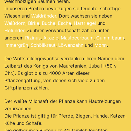
weichholzigen Bäumen heran.
In unseren Breiten bevorzugen sie feuchte, schattige
Wiesen und
Waldränder.
Dort wachsen sie neben
Weißdorn
,
Birke
,
Buche
,
Esche
,
Hartriegel
und
Holunder
. Zu ihrer Verwandtschaft zählen unter
anderem
Rizinus
,
Akazie
,
Maulbeerbaum
,
Gummibaum
,
Immergrün
,
Schöllkraut
,
Löwenzahn
und
Mohn
.
Die Wolfsmilchgewächse verdanken ihren Namen dem
Leibarzt des Königs von Mauretanien, Juba II (50 v.
Chr.).
Es gibt bis zu 4000 Arten dieser
Pflanzengattung, von denen sich viele zu den
Giftpflanzen zählen.
Der weiße Milchsaft der Pflanze kann Hautreizungen
verursachen.
Die Pflanze ist giftig für Pferde, Ziegen, Hunde, Katzen,
Kühe und Schafe.
Die gelbgrünen Blüten der Wolfsmilch leuchten