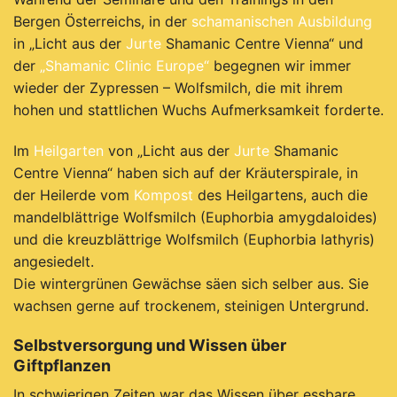
Bergen Österreichs, in der
schamanischen Ausbildung
in „Licht aus der
Jurte
Shamanic Centre Vienna“ und
der
„Shamanic Clinic Europe“
begegnen wir immer
wieder der Zypressen – Wolfsmilch, die mit ihrem
hohen und stattlichen Wuchs Aufmerksamkeit forderte.
Im
Heilgarten
von „Licht aus der
Jurte
Shamanic
Centre Vienna“ haben sich auf der Kräuterspirale, in
der Heilerde vom
Kompost
des Heilgartens, auch die
mandelblättrige Wolfsmilch (Euphorbia amygdaloides)
und die kreuzblättrige Wolfsmilch (Euphorbia lathyris)
angesiedelt.
Die wintergrünen Gewächse säen sich selber aus. Sie
wachsen gerne auf trockenem, steinigen Untergrund.
Selbstversorgung und Wissen über
Giftpflanzen
In schwierigen Zeiten war das Wissen über essbare