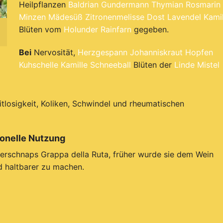
Heilpflanzen
Baldrian
Gundermann
Thymian
Rosmarin
Minzen
Mädesüß
Zitronenmelisse
Dost
Lavendel
Kamil
Blüten vom
Holunder
Rainfarn
gegeben.
Bei
Nervosität,
Herzgespann
Johanniskraut
Hopfen
Kuhschelle
Kamille
Schneeball
Blüten der
Linde
Mistel
tlosigkeit, Koliken, Schwindel und rheumatischen
ionelle Nutzung
rschnaps Grappa della Ruta, früher wurde sie dem Wein
 haltbarer zu machen.