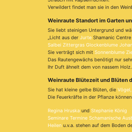
Verwildert findet man sie in den Wein
Weinraute Standort im Garten und
Sie liebt steinigen Untergrund und w
„Licht aus der
Jurte
Shamanic Centre 
Salbei
Zittergras
Glockenblume
Johan
Sie verträgt sich mit
Sonnenblume
Zi
Das Rautengewächs benötigt nur seh
Ihr Duft ähnelt dem von nassem Holz.
Weinraute Blütezeit und Blüten 
Sie hat kleine gelbe Blüten, die
Vögel,
Die Feuerkräfte in der Pflanze könn
Regina Hruska
und
Stephanie König
Seminare
Termine
Schamanische Ausb
Heilen
u.v.a. stehen auf dem Boden d