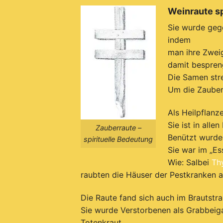
Weinraute sp
Sie wurde geg
indem
man ihre
Zweig
damit bespren
D
ie Samen str
Um die Zauberk
Als Heilpflanz
Sie ist in alle
Zauberraute –
B
enützt wurde 
spirituelle Bedeutung
S
ie war im „Es
Wie: Salbei
Th
raubten die Häuser der Pestkranken a
Die Raute fand sich auch im Brautst
Sie wurde Verstorbenen als Grabbeiga
Totenkraut.