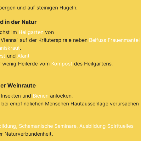
bergen und auf steinigen Hügeln.
 in der Natur
ächst im
Heilgarten
von
Vienna“ auf der Kräuterspirale neben
Beifuss
Frauenmantel
niskraut
.
est
und
Alant
r wenig Heilerde vom
Kompost
des Heilgartens.
der Weinraute
Insekten und
Bienen
anlocken.
en bei empfindlichen Menschen Hautausschläge verursachen
ildung,
Schamanische Seminare,
Ausbildung Spirituelles
er Naturverbundenheit.