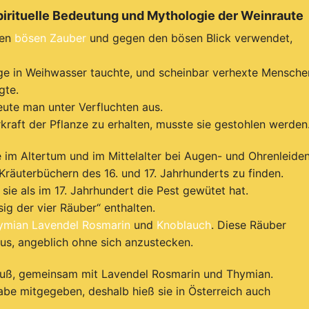
irituelle Bedeutung und Mythologie der Weinraute
en
bösen Zauber
und gegen den bösen Blick verwendet,
e in Weihwasser tauchte, und scheinbar verhexte Mensche
gte.
eute man unter Verfluchten aus.
raft der Pflanze zu erhalten, musste sie gestohlen werden
e im Altertum und im Mittelalter bei Augen- und Ohrenleiden
n Kräuterbüchern des 16. und 17. Jahrhunderts zu finden.
sie als im 17. Jahrhundert die Pest gewütet hat.
sig der vier Räuber“ enthalten.
ymian
Lavendel
Rosmarin
und
Knoblauch
. D
iese Räuber
us, angeblich ohne sich anzustecken.
rauß, gemeinsam mit Lavendel Rosmarin und Thymian.
be mitgegeben, deshalb hieß sie in Österreich auch