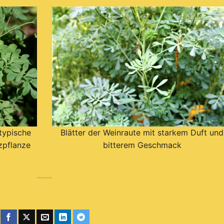
Blätter der Weinraute mit starkem Duft und
typische
bitterem Geschmack
zpflanze