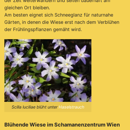
der Zeit weiterwandern und selten dauerhaft am
gleichen Ort bleiben.
Am besten eignet sich Schneeglanz für naturnahe
Gärten, in denen die Wiese erst nach dem Verblühen
der Frühlingspflanzen gemäht wird.
Scilla luciliae blüht unter
Haselstrauch
Blühende Wiese im Schamanenzentrum Wien