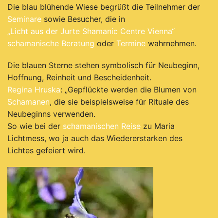
Die blau blühende Wiese begrüßt die Teilnehmer der
Seminare
sowie Besucher, die in
„Licht aus der Jurte Shamanic Centre Vienna“
schamanische Beratung
oder
Termine
wahrnehmen.
Die blauen Sterne stehen symbolisch für Neubeginn,
Hoffnung, Reinheit und Bescheidenheit.
Regina Hruska
: „Gepflückte werden die Blumen von
Schamanen
, die sie beispielsweise für Rituale des
Neubeginns verwenden.
So wie bei der
schamanischen Reise
zu Maria
Lichtmess, wo ja auch das Wiedererstarken des
Lichtes gefeiert wird.