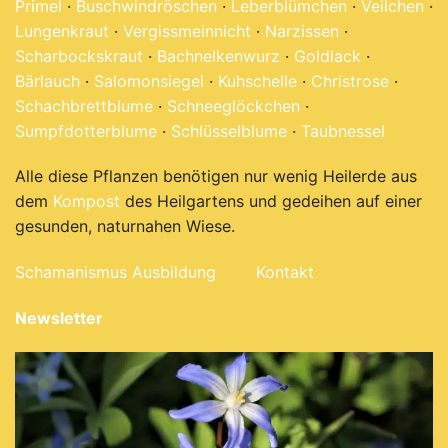
Primel
·
Buschwindröschen
·
Leberblümchen
·
Veilchen
·
Lungenkraut
·
Vergissmeinnicht
·
Narzissen
·
Scharbockskraut
·
Bachnelkenwurz
·
Goldlack
·
Bärlauch
·
Salomonsiegel
·
Kuhschelle
·
Christrose
·
Schachbrettblume
·
Schneeglöckchen
·
Sumpfdotterblume
·
Schlüsselblume
·
Taubnessel
Alle diese Pflanzen benötigen nur wenig Heilerde aus
dem
Kompost
des Heilgartens und gedeihen auf einer
gesunden, naturnahen Wiese.
Schamanismus Ausbildung
Kontakt
Newsletter