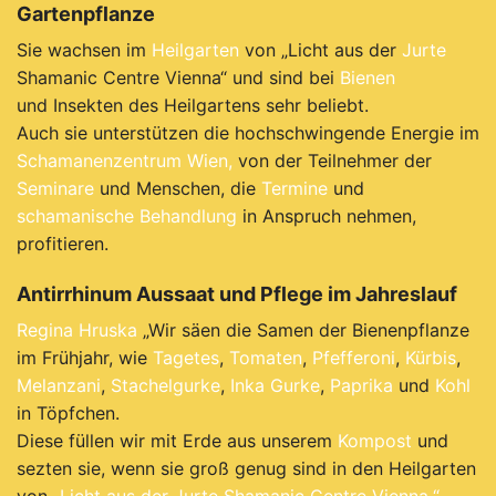
Gartenpflanze
Sie wachsen im
Heilgarten
von „Licht aus der
Jurte
Shamanic Centre Vienna“ und sind bei
Bienen
und Insekten des Heilgartens sehr beliebt.
Auch sie unterstützen die hochschwingende Energie im
Schamanenzentrum Wien,
von der Teilnehmer der
Seminare
und Menschen, die
Termine
und
schamanische Behandlung
in Anspruch nehmen,
profitieren.
Antirrhinum Aussaat und Pflege im Jahreslauf
Regina Hruska
„Wir säen die Samen der Bienenpflanze
im Frühjahr, wie
Tagetes
,
Tomaten
,
Pfefferoni
,
Kürbis
,
Melanzani
,
Stachelgurke
,
Inka Gurke
,
Paprika
und
Kohl
in Töpfchen.
Diese füllen wir mit Erde aus unserem
Kompost
und
sezten sie, wenn sie groß genug sind in den Heilgarten
von
„Licht aus der Jurte Shamanic Centre Vienna.“