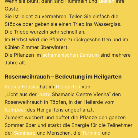
Wenn sie blüht, dann sind Hummeln und
Bienen
ihre
Gäste.
Sie ist leicht zu vermehren. Teilen Sie einfach die
Stöcke oder geben sie einen Trieb ins Wasserglas.
Die Triebe wurzeln sehr schnell an.
Im Herbst wird die Pflanze zurückgeschnitten und im
kühlen Zimmer überwintert.
Die Pflanzen im
schamanischen Zentrum
sind mehrere
Jahre alt.
Rosenweihrauch – Bedeutung im Heilgarten
Regina Hruska
hat im
Heilgarten
von
„Licht aus der
Jurte
Shamanic Centre Vienna“ den
Rosenweihrauch in Töpfen, in der Heilerde vom
Kompost
des Heilgartens angepflanzt.
Zumeist wuchert und duftet die Pflanze den ganzen
Sommer über und stärkt die Energie für die Teilnehmer
der
Seminare
und Menschen, die
Termine
und