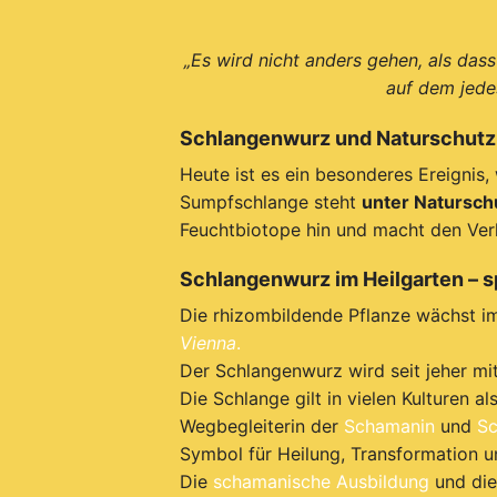
„Es wird nicht anders gehen, als das
auf dem jede
Schlangenwurz und Naturschutz
Heute ist es ein besonderes Ereigni
Sumpfschlange steht
unter Natursch
Feuchtbiotope hin und macht den Verlu
Schlangenwurz im Heilgarten – s
Die rhizombildende Pflanze wächst 
Vienna
.
Der Schlangenwurz wird seit jeher m
Die Schlange gilt in vielen Kulturen als
Wegbegleiterin der
Schamanin
und
S
Symbol für Heilung, Transformation 
Die
schamanische Ausbildung
und die