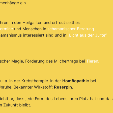
menhänge ein.
ren in den Heilgarten und erfreut seither:
ermine
und Menschen in
schamanischer Beratung.
amanismus interessiert sind und in
„Licht aus der Jurte“
ischer Magie, Förderung des Milchertrags bei
Tieren.
 u. a. in der Krebstherapie. In der
Homöopathie
bei
nruhe. Bekannter Wirkstoff:
Reserpin.
chtbar, dass jede Form des Lebens ihren Platz hat und das
n Zukunft bleibt.