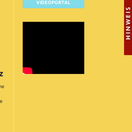
VIDEOPORTAL
z
ne
e