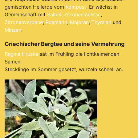
gemischten Heilerde vom
Kompost
. Er wächst in
Gemeinschaft mit
Salbei
,
Zitronenmelisse
,
Zitronenverbene
,
Rosmarin
,
Majoran
,
Thymian
und
Minzen
.
Griechischer Bergtee und seine Vermehrung
Regina Hruska
sät im Frühling die lichtkeimenden
Samen.
Stecklinge im Sommer gesetzt, wurzeln schnell an.