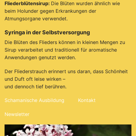
Fliederblütensirup:
Die Blüten wurden ähnlich wie
beim Holunder gegen Erkrankungen der
Atmungsorgane verwendet.
Syringa in der Selbstversorgung
Die
Blüten
des
Flieders
können
in
kleinen
Mengen
zu
Sirup
verarbeitet
und
traditionell
für
aromatische
Anwendungen
genutzt
werden.
Der
Fliederstrauch
erinnert
uns
daran,
dass
Schönheit
und
Duft
oft
leise
wirken –
und
dennoch
tief
berühren.
Schamanische Ausbildung
Kontakt
Newsletter