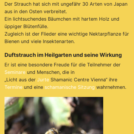
Der Strauch hat sich mit ungefähr 30 Arten von Japan
aus in den Osten verbreitet.
Ein lichtsuchendes Bäumchen mit hartem Holz und
üppiger Blütenfülle.
Zugleich
ist
der
Flieder
eine
wichtige
Nektarpflanze
für
Bienen
und
viele
Insektenarten.
Duftstrauch
im
Heilgarten
und
seine
Wirkung
Er ist eine besondere Freude für die Teilnehmer der
Seminare
und Menschen, die in
„Licht aus der
Jurte
Shamanic Centre Vienna“ ihre
Termine
und eine
schamanische Sitzung
wahrnehmen.