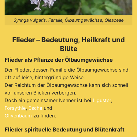
Syringa vulgaris, Familie, Ölbaumgewächse, Oleaceae
Flieder –
Bedeutung,
Heilkraft
und
Blüte
Flieder
als
Pflanze
der
Ölbaumgewächse
Der Flieder, dessen Familie die Ölbaumgewächse sind,
oft
auf
leise,
hintergründige
Weise.
Der Reichtum der Ölbaumgewächse kann sich schnell
vor unseren Blicken verbergen.
Doch ein gemeinsamer Nenner ist bei
Liguster
,
Forsythie
,
Esche
und
Olivenbaum
zu finden.
Flieder
spirituelle
Bedeutung
und
Blütenkraft