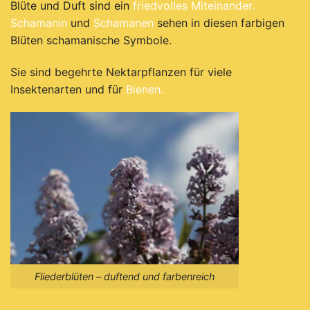
Blüte und Duft sind ein
friedvolles Miteinander.
Schamanin
und
Schamanen
sehen in diesen farbigen
Blüten schamanische Symbole.
Sie sind begehrte Nektarpflanzen für viele
Insektenarten und für
Bienen.
Fliederblüten – duftend und farbenreich