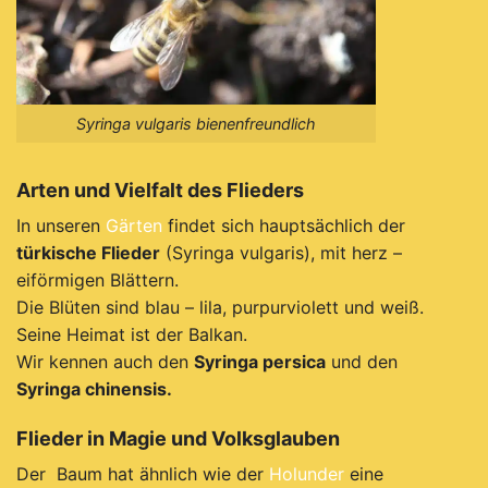
Syringa vulgaris bienenfreundlich
Arten
und
Vielfalt
des
Flieders
In unseren
Gärten
findet sich hauptsächlich der
türkische Flieder
(Syringa vulgaris), mit herz –
eiförmigen Blättern.
Die Blüten sind blau – lila, purpurviolett und weiß.
Seine Heimat ist der Balkan.
Wir kennen auch den
Syringa persica
und den
Syringa chinensis.
Flieder
in
Magie
und
Volksglauben
Der Baum hat ähnlich wie der
Holunder
eine