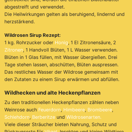
abgestreift und verwendet.
Die H
eilwirkungen gelten als beruhigend, lindernd und
herzstärkend.
Wildrosen Sirup Rezept:
1 kg. Rohrzucker oder
Honig
, 1 El Zitronensäure, 2
Zitronen
, 1 Handvoll Blüten, 1 L Wasser verwenden.
Blüten in 1 Glas füllen, mit Wasser übergießen. Drei
Tage stehen lassen, abschütten, Blüten auspressen.
Das restliches Wasser der Wildrose gemeinsam mit
den Zutaten zu einem Sirup erwärmen und abfüllen.
Wildhecken und alte Heckenpflanzen
Zu den traditionellen Heckenpflanzen zählen neben
Weinrose auch
Feuerdorn
,
Himbeere
,
Brombeere
,
Schlehdorn
,
Berberitze
und
Wildrosenarten.
Viele dieser Sträucher bieten Nahrung, Schutz und
Rückzugsorte für
Vögel
, Insekten und kleine Wildtiere.