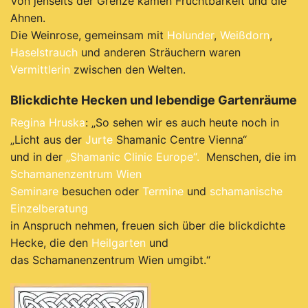
Von jenseits der Grenze kamen Fruchtbarkeit und die
Ahnen.
Die Weinrose, gemeinsam mit
Holunder
,
Weißdorn
,
Haselstrauch
und anderen Sträuchern waren
Vermittlerin
zwischen den Welten.
Blickdichte Hecken und lebendige Gartenräume
Regina Hruska
: „So sehen wir es auch heute noch in
„Licht aus der
Jurte
Shamanic Centre Vienna“
und in der
„Shamanic Clinic Europe“.
Menschen, die im
Schamanenzentrum Wien
Seminare
besuchen oder
Termine
und
schamanische
Einzelberatung
in Anspruch nehmen, freuen sich über die blickdichte
Hecke, die den
Heilgarten
und
das Schamanenzentrum Wien umgibt.“