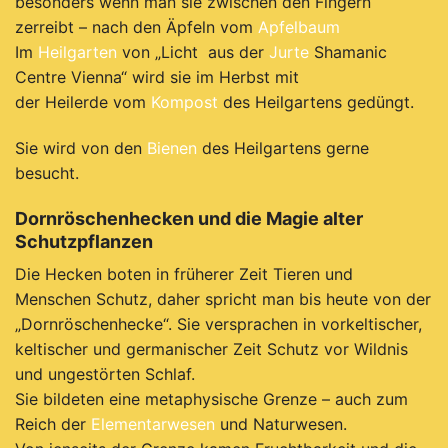
besonders wenn man sie zwischen den Fingern
zerreibt – nach den Äpfeln vom
Apfelbaum
Im
Heilgarten
von „Licht aus der
Jurte
Shamanic
Centre Vienna“ wird sie im Herbst mit
der Heilerde vom
Kompost
des Heilgartens gedüngt.
Sie wird von den
Bienen
des Heilgartens gerne
besucht.
Dornröschenhecken und die Magie alter
Schutzpflanzen
Die Hecken boten in früherer Zeit Tieren und
Menschen Schutz, daher spricht man bis heute von der
„Dornröschenhecke“. Sie versprachen in vorkeltischer,
keltischer und germanischer Zeit Schutz vor Wildnis
und ungestörten Schlaf.
Sie bildeten eine metaphysische Grenze – auch zum
Reich der
Elementarwesen
und Naturwesen.