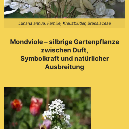
Lunaria annua, Familie, Kreuzblütler, Brassiaceae
Mondviole – silbrige Gartenpflanze
zwischen Duft,
Symbolkraft und natürlicher
Ausbreitung