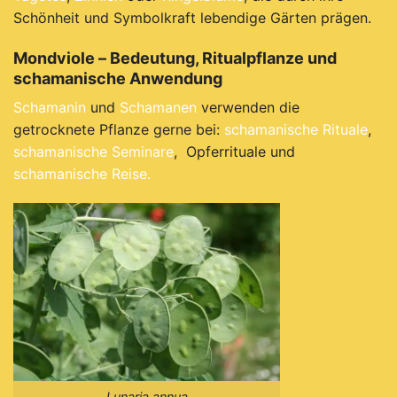
Schönheit und Symbolkraft lebendige Gärten prägen.
Mondviole – Bedeutung, Ritualpflanze und
schamanische Anwendung
Schamanin
und
Schamanen
verwenden die
getrocknete Pflanze gerne bei:
schamanische Rituale
,
schamanische Seminare
, Opferrituale und
schamanische Reise.
Lunaria annua