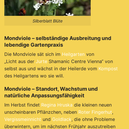
Silberblatt Blüte
Mondviole – selbständige Ausbreitung und
lebendige Gartenpraxis
Die Mondviole sät sich im
Heilgarten
von
„Licht aus der
Jurte
Shamanic Centre Vienna“ von
selbst aus und wächst in der Heilerde vom
Kompost
des Heilgartens wo sie will.
Mondviole – Standort, Wachstum und
natürliche Anpassungsfähigkeit
Im Herbst findet
Regina Hruska
die kleinen neuen
unscheinbaren Pflänzchen, neben
Roter Fingerhut
,
Vergissmeinnicht
und
Goldlack
, die ohne Probleme
überwintern, um im nächsten Frühjahr auszutreiben