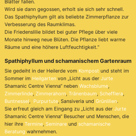
Blätter fallen.
Wird sie dann gegossen, erholt sie sich sehr schnell.
Das Spathiphyllum gilt als beliebte Zimmerpflanze zur
Verbesserung des Raumklimas.
Die Friedenslilie bildet bei guter Pflege über viele
Monate hinweg neue Blüten. Die Pflanze liebt warme
Räume und eine höhere Luftfeuchtigkeit.“
Spathiphyllum
und schamanischem Gartenraum
Sie gedeiht in der Heilerde vom
Kompost
und steht im
Sommer im
Heilgarten
von „Licht aus der
Jurte
Shamanic Centre Vienna“ neben
Wachsblume
,
Zimmerlinde
,
Zimmerahorn
,
Tränenbaum
,
Schefflera
,
Buntnessel
,
Purpurtute
, Sansiveria und
Grünlilien
.
Sie erfreut gleich am Eingang zu „Licht aus der
Jurte
Shamanic Centre Vienna“ Besucher und Menschen, die
hier ihre
Termine
,
Seminare
und
schamanische
Beratung
wahrnehmen.