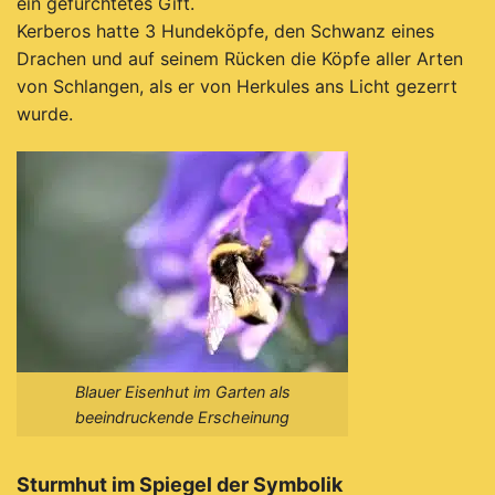
ein gefürchtetes Gift.
Kerberos
hatte 3 Hundeköpfe, den Schwanz eines
Drachen und auf seinem Rücken die Köpfe aller Arten
von Schlangen,
als er von Herkules ans Licht gezerrt
wurde.
Blauer Eisenhut im Garten als
beeindruckende Erscheinung
Sturmhut im Spiegel der Symbolik