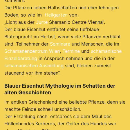
kultiviert.
Die Pflanzen lieben Halbschatten und eher lehmigen
Boden, so wie im
Heilgarten
von
„Licht aus der
Jurte
Shamanic Centre Vienna“.
Der blaue Eisenhut entfaltet seine tiefblaue
Blütenpracht im Herbst, wenn viele Pflanzen verblüht
sind.
Teilnehmer der
Seminare
und Menschen, die im
Schamanenzentrum Wien
,
Termine
und
schamanische
Einzelberatung
in Anspruch nehmen und die in der
schamanischen Ausbildung
sind, bleiben zumeist
staunend vor ihm stehen“.
Blauer Eisenhut Mythologie im Schatten der
alten Geschichten
Im antiken Griechenland eine beliebte Pflanze, denn sie
machte Feinde schnell unschädlich.
Der Erzählung nach
entspross sie dem Maul des
Höllenhundes Kerberos, der Geifer des Hundes war