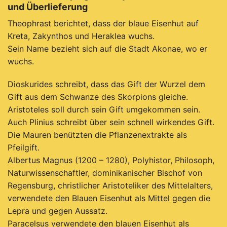
und Überlieferung
Theophrast berichtet, dass der blaue Eisenhut auf
Kreta, Zakynthos und Heraklea wuchs.
S
ein Name bezieht sich auf die Stadt Akonae, wo er
wuchs.
D
ioskurides schreibt, dass das Gift der Wurzel dem
Gift aus dem Schwanze des Skorpions gleiche.
Ar
istoteles soll durch sein Gift umgekommen sein.
A
uch Plinius schreibt über sein schnell wirkendes Gift.
D
ie Mauren benützten die Pflanzenextrakte als
Pfeilgift.
A
lbertus Magnus (1200 – 1280), Polyhistor, Philosoph,
Naturwissenschaftler, d
ominikanischer Bischof von
Regensburg, christlicher Aristoteliker des Mittelalters,
verwendete
den Blauen Eisenhut als Mittel gegen die
Lepra und gegen Aussatz.
P
aracelsus verwendete den blauen Eisenhut als