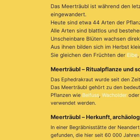
Das Meerträubl ist während den let
eingewandert.
Heute sind etwa 44 Arten der Pflan
Alle Arten sind blattlos und besteh
Unscheinbare Blüten wachsen direk
Aus ihnen bilden sich im Herbst kl
Sie gleichen den Früchten der
Eibe
,
Meerträubl – Ritualpflanze und 
Das Ephedrakraut wurde seit den Zei
Das Meerträubl gehört zu den bedeute
Pflanzen wie
Beifuss
,
Wacholder
ode
verwendet werden.
Meerträubl – Herkunft, archäolo
In einer Begräbnisstätte der Neandert
gefunden, die hier seit 60 000 Jahren