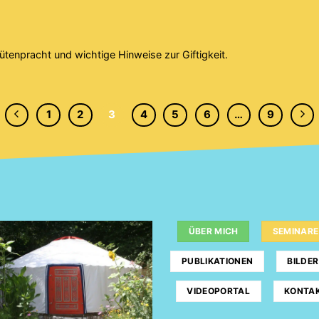
ütenpracht und wichtige Hinweise zur Giftigkeit.
1
2
3
4
5
6
…
9
ÜBER MICH
SEMINARE
PUBLIKATIONEN
BILDER
VIDEOPORTAL
KONTA